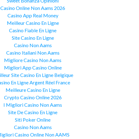
Sweet Bonanza Opinioni
Casino Online Non Aams 2026
Casino App Real Money
Meilleur Casino En Ligne
Casino Fiable En Ligne
Site Casino En Ligne
Casino Non Aams
Casino Italiani Non Aams
Migliore Casino Non Aams
Migliori App Casino Online
lleur Site Casino En Ligne Belgique
sino En Ligne Argent Réel France
Meilleure Casino En Ligne
Crypto Casino Online 2026
I Migliori Casino Non Aams
Site De Casino En Ligne
Siti Poker Online
Casino Non Aams
igliori Casino Online Non AAMS