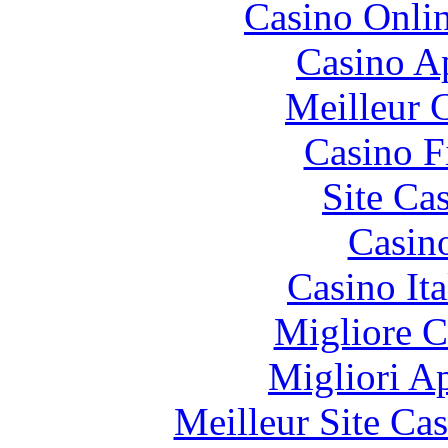
Casino Onli
Casino A
Meilleur 
Casino F
Site Ca
Casin
Casino It
Migliore 
Migliori A
Meilleur Site Ca