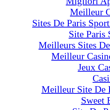
Migliori A
Meilleur 
Sites De Paris Spor
Site Paris
Meilleurs Sites De
Meilleur Casin
Jeux Ca
Casi
Meilleur Site De 
Sweet 