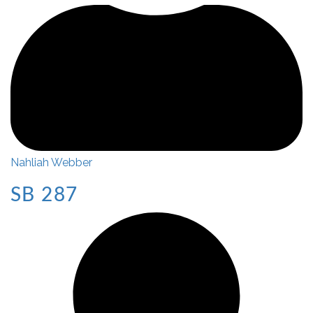
Nahliah Webber
SB 287