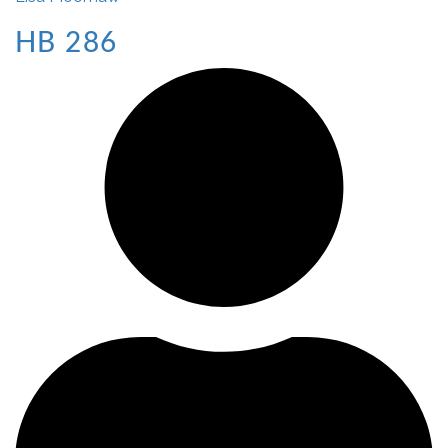
HB 286