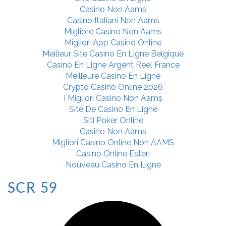
Casino Non Aams
Casino Italiani Non Aams
Migliore Casino Non Aams
Migliori App Casino Online
Meilleur Site Casino En Ligne Belgique
Casino En Ligne Argent Réel France
Meilleure Casino En Ligne
Crypto Casino Online 2026
I Migliori Casino Non Aams
Site De Casino En Ligne
Siti Poker Online
Casino Non Aams
Migliori Casino Online Non AAMS
Casino Online Esteri
Nouveau Casino En Ligne
SCR 59