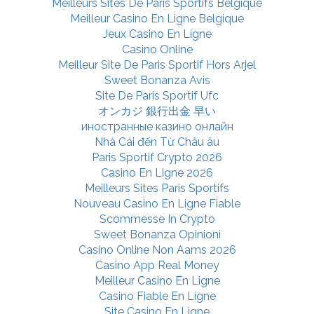
Meilleurs Sites De Paris Sportifs Belgique
Meilleur Casino En Ligne Belgique
Jeux Casino En Ligne
Casino Online
Meilleur Site De Paris Sportif Hors Arjel
Sweet Bonanza Avis
Site De Paris Sportif Ufc
オンカジ 銀行出金 早い
иностранные казино онлайн
Nhà Cái đến Từ Châu âu
Paris Sportif Crypto 2026
Casino En Ligne 2026
Meilleurs Sites Paris Sportifs
Nouveau Casino En Ligne Fiable
Scommesse In Crypto
Sweet Bonanza Opinioni
Casino Online Non Aams 2026
Casino App Real Money
Meilleur Casino En Ligne
Casino Fiable En Ligne
Site Casino En Ligne