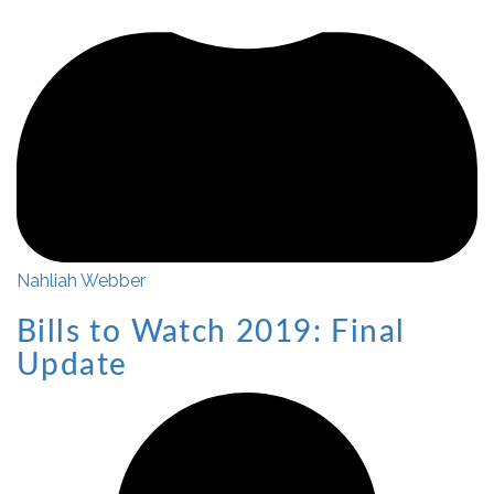
Nahliah Webber
Bills to Watch 2019: Final
Update