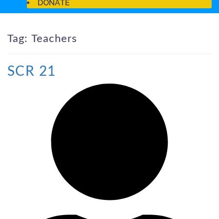
DONATE
Tag:
Teachers
SCR 21