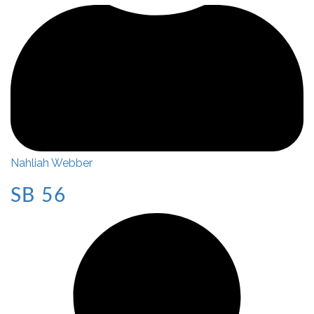
Nahliah Webber
SB 56