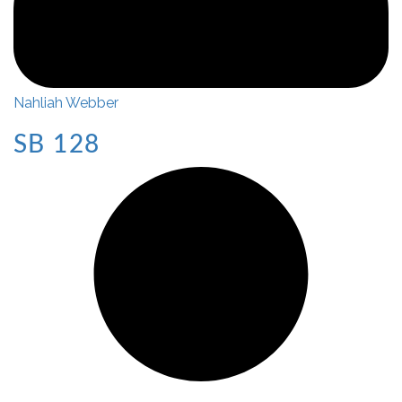
Nahliah Webber
SB 128