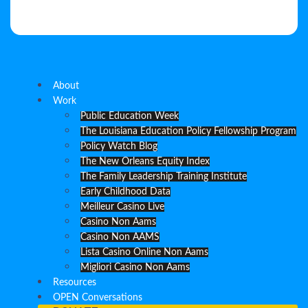
About
Work
Public Education Week
The Louisiana Education Policy Fellowship Program
Policy Watch Blog
The New Orleans Equity Index
The Family Leadership Training Institute
Early Childhood Data
Meilleur Casino Live
Casino Non Aams
Casino Non AAMS
Lista Casino Online Non Aams
Migliori Casino Non Aams
Resources
OPEN Conversations