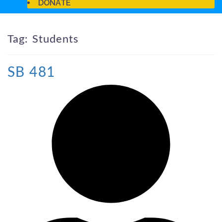
DONATE
Tag:
Students
SB 481