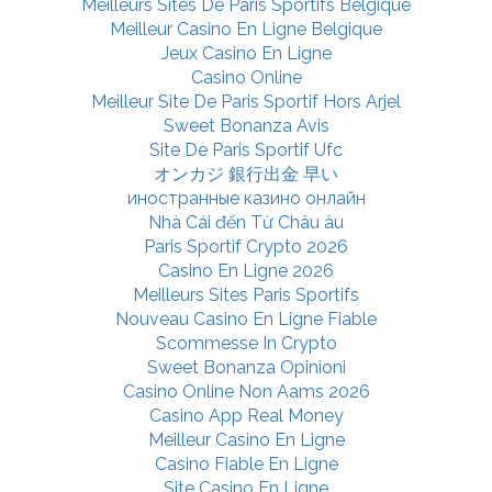
Meilleurs Sites De Paris Sportifs Belgique
Meilleur Casino En Ligne Belgique
Jeux Casino En Ligne
Casino Online
Meilleur Site De Paris Sportif Hors Arjel
Sweet Bonanza Avis
Site De Paris Sportif Ufc
オンカジ 銀行出金 早い
иностранные казино онлайн
Nhà Cái đến Từ Châu âu
Paris Sportif Crypto 2026
Casino En Ligne 2026
Meilleurs Sites Paris Sportifs
Nouveau Casino En Ligne Fiable
Scommesse In Crypto
Sweet Bonanza Opinioni
Casino Online Non Aams 2026
Casino App Real Money
Meilleur Casino En Ligne
Casino Fiable En Ligne
Site Casino En Ligne