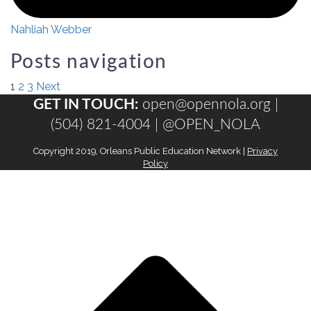
Nahliah Webber
Posts navigation
1
2
3
Next
GET IN TOUCH:
open@opennola.org
|
(504) 821-4004 |
@OPEN_NOLA
Copyright 2019, Orleans Public Education Network |
Privacy
Policy