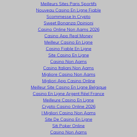
Meilleurs Sites Paris Sportifs
Nouveau Casino En Ligne Fiable
Scommesse In Crypto
Sweet Bonanza Opinioni
Casino Online Non Aams 2026
Casino App Real Money
Meilleur Casino En Ligne
Casino Fiable En Ligne
Site Casino En Ligne
Casino Non Aams
Casino Italiani Non Aams
Migliore Casino Non Aams
Migliori App Casino Online
Meilleur Site Casino En Ligne Belgique
Casino En Ligne Argent Réel France
Meilleure Casino En Ligne
Crypto Casino Online 2026
I Migliori Casino Non Aams
Site De Casino En Ligne
Siti Poker Online
Casino Non Aams