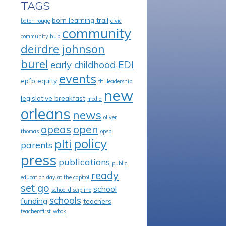
TAGS
born learning trail
baton rouge
civic
community
community hub
deirdre johnson
burel
early childhood
EDI
events
epfp
equity
flti
leadership
new
legislative breakfast
media
orleans
news
oliver
opeas
open
thomas
opsb
policy
plti
parents
press
publications
public
ready
education day at the capitol
set go
school
school discipline
schools
funding
teachers
teachersfirst
wbok