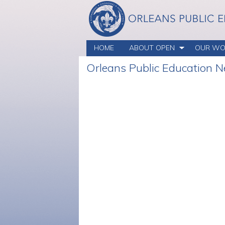
HOME
ABOUT OPEN
OUR WO
Orleans Public Education N