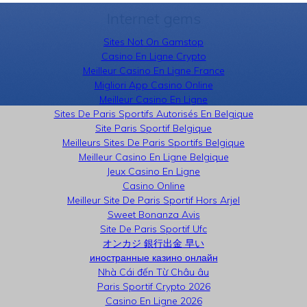
Internet gems
Sites Not On Gamstop
Casino En Ligne Crypto
Meilleur Casino En Ligne France
Migliori App Casino Online
Meilleur Casino En Ligne
Sites De Paris Sportifs Autorisés En Belgique
Site Paris Sportif Belgique
Meilleurs Sites De Paris Sportifs Belgique
Meilleur Casino En Ligne Belgique
Jeux Casino En Ligne
Casino Online
Meilleur Site De Paris Sportif Hors Arjel
Sweet Bonanza Avis
Site De Paris Sportif Ufc
オンカジ 銀行出金 早い
иностранные казино онлайн
Nhà Cái đến Từ Châu âu
Paris Sportif Crypto 2026
Casino En Ligne 2026