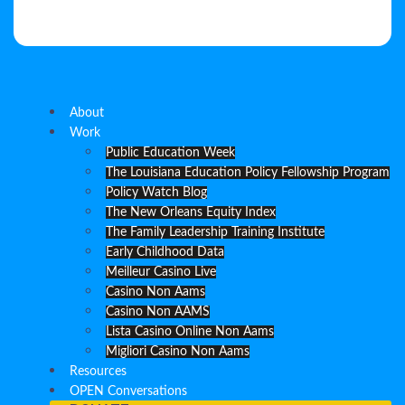
About
Work
Public Education Week
The Louisiana Education Policy Fellowship Program
Policy Watch Blog
The New Orleans Equity Index
The Family Leadership Training Institute
Early Childhood Data
Meilleur Casino Live
Casino Non Aams
Casino Non AAMS
Lista Casino Online Non Aams
Migliori Casino Non Aams
Resources
OPEN Conversations