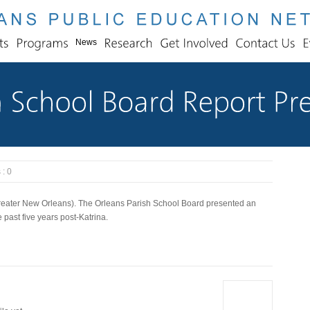
News
: 0
eater New Orleans). The Orleans Parish School Board presented an
 past five years post-Katrina.