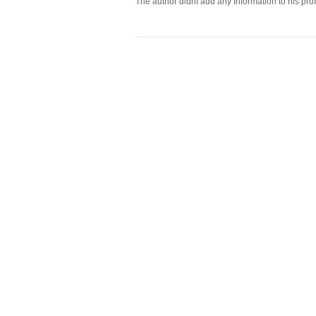
The author didnt add any Information to his prof