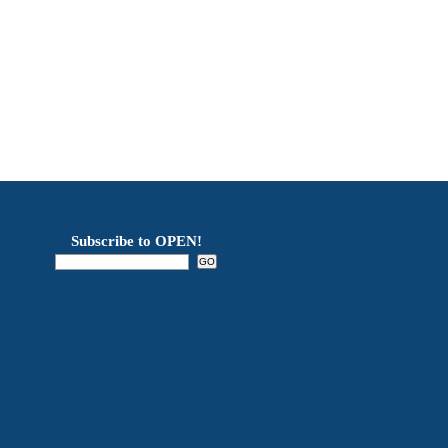
Subscribe to OPEN!