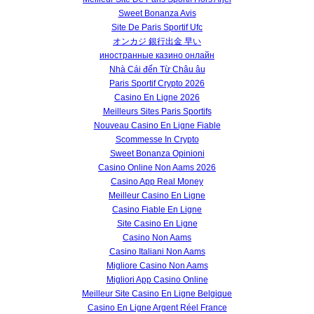
Sweet Bonanza Avis
Site De Paris Sportif Ufc
オンカジ 銀行出金 早い
иностранные казино онлайн
Nhà Cái đến Từ Châu âu
Paris Sportif Crypto 2026
Casino En Ligne 2026
Meilleurs Sites Paris Sportifs
Nouveau Casino En Ligne Fiable
Scommesse In Crypto
Sweet Bonanza Opinioni
Casino Online Non Aams 2026
Casino App Real Money
Meilleur Casino En Ligne
Casino Fiable En Ligne
Site Casino En Ligne
Casino Non Aams
Casino Italiani Non Aams
Migliore Casino Non Aams
Migliori App Casino Online
Meilleur Site Casino En Ligne Belgique
Casino En Ligne Argent Réel France