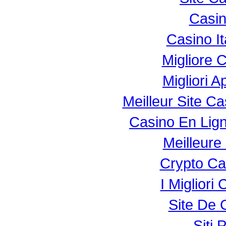
Casi
Casino I
Migliore 
Migliori 
Meilleur Site C
Casino En Lig
Meilleure
Crypto Ca
I Miglior
Site De 
Siti 