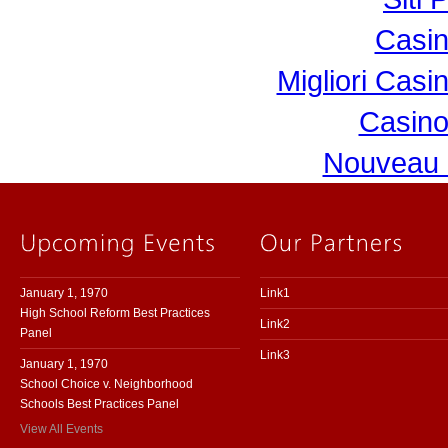
Casi
Migliori Cas
Casino
Nouveau 
January 1, 1970
Link1
High School Reform Best Practices
Link2
Panel
Link3
January 1, 1970
School Choice v. Neighborhood
Schools Best Practices Panel
View All Events