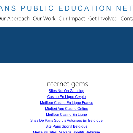
Sites Not On Gamstop
Casino En Ligne Crypto
Meilleur Casino En Ligne France
Migliori App Casino Online
Meilleur Casino En Ligne
Sites De Paris Sportifs Autorisés En Belgique
Site Paris Sportif Belgique
Meilleurs Sites De Paris Sportifs Belgique