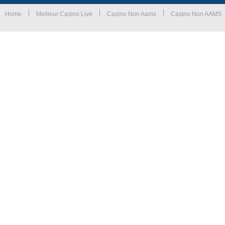
Home
Meilleur Casino Live
Casino Non Aams
Casino Non AAMS